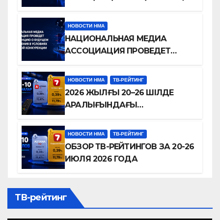
БӘСЕКЕЛЕСТІК
ЖАҒДАЙЫНДАҒЫ
НОВОСТИ НМА
ТЕЛЕДИДАРДЫҢ БОЛАШАҒЫ
НАЦИОНАЛЬНАЯ МЕДИА
ТУРАЛЫ КОНФЕРЕНЦИЯ
АССОЦИАЦИЯ ПРОВЕДЕТ
ӨТКІЗЕДІ
КОНФЕРЕНЦИЮ О БУДУЩЕМ
ТЕЛЕВИДЕНИЯ В УСЛОВИЯХ
НОВОСТИ НМА
ТВ-РЕЙТИНГ
ЦИФРОВОЙ КОНКУРЕНЦИИ
2026 ЖЫЛҒЫ 20–26 ШІЛДЕ
АРАЛЫҒЫНДАҒЫ
ТЕЛЕАРНАЛАР РЕЙТИНГІНЕ
ШОЛУ
НОВОСТИ НМА
ТВ-РЕЙТИНГ
ОБЗОР ТВ-РЕЙТИНГОВ ЗА 20-26
ИЮЛЯ 2026 ГОДА
ТВ-рейтинг