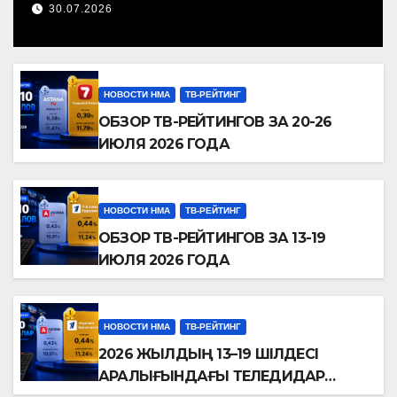
ТЕЛЕАРНАЛАР РЕЙТИНГІНЕ
30.07.2026
ШОЛУ
НОВОСТИ НМА
ТВ-РЕЙТИНГ
ОБЗОР ТВ-РЕЙТИНГОВ ЗА 20-26
ИЮЛЯ 2026 ГОДА
НОВОСТИ НМА
ТВ-РЕЙТИНГ
ОБЗОР ТВ-РЕЙТИНГОВ ЗА 13-19
ИЮЛЯ 2026 ГОДА
НОВОСТИ НМА
ТВ-РЕЙТИНГ
2026 ЖЫЛДЫҢ 13–19 ШІЛДЕСІ
АРАЛЫҒЫНДАҒЫ ТЕЛЕДИДАР