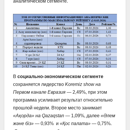
аналитическом сегменте.
В
социально-экономическом сегменте
сохраняется лидерство
Koremiz show на
Первом канале
Евразия
— 2,49%, при этом
программа усиливает результат относительно
прошлой недели. Второе место занимает
«Ақорда» на Qazaqstan
— 1,09%, далее
«Әлем
және біз»
— 0,93% и
«Қос палата»
— 0,75%.