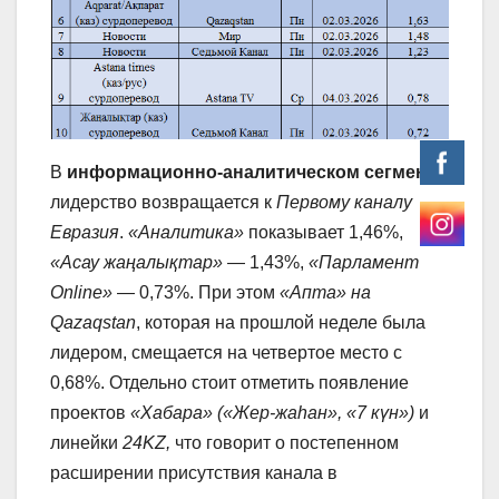
В
информационно-аналитическом сегменте
лидерство возвращается к
Первому каналу
Евразия
.
«Аналитика»
показывает 1,46%,
«Асау жаңалықтар»
— 1,43%,
«Парламент
Online»
— 0,73%. При этом
«Апта» на
Qazaqstan
, которая на прошлой неделе была
лидером, смещается на четвертое место с
0,68%. Отдельно стоит отметить появление
проектов
«Хабара» («Жер-жаһан», «7 күн»)
и
линейки
24KZ,
что говорит о постепенном
расширении присутствия канала в