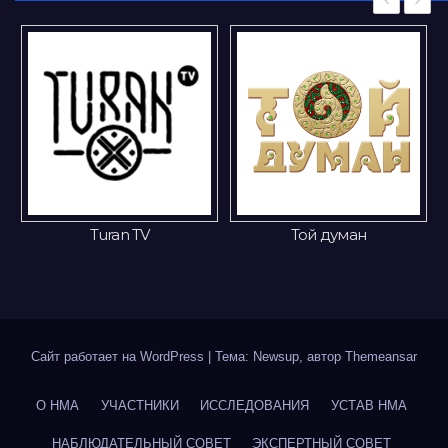
 TV
Той думан
Gakku
Сайт работает на WordPress
|
Тема: Newsup, автор
Themeansar
О НМА
УЧАСТНИКИ
ИССЛЕДОВАНИЯ
УСТАВ НМА
НАБЛЮДАТЕЛЬНЫЙ СОВЕТ
ЭКСПЕРТНЫЙ СОВЕТ