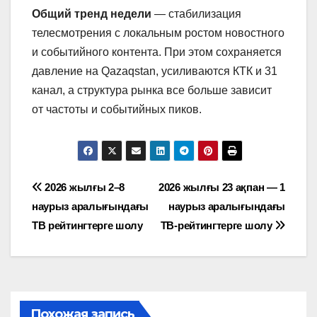
Общий тренд недели
— стабилизация
телесмотрения с локальным ростом новостного
и событийного контента. При этом сохраняется
давление на Qazaqstan, усиливаются КТК и 31
канал, а структура рынка все больше зависит
от частоты и событийных пиков.
Навигация
2026 жылғы 2–8
2026 жылғы 23 ақпан — 1
наурыз аралығындағы
наурыз аралығындағы
по
ТВ рейтингтерге шолу
ТВ-рейтингтерге шолу
записям
Похожая запись