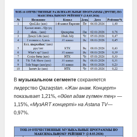
В
музыкальном сегменте
сохраняется
лидерство
Qazaqstan
.
«Жан анам. Концерт»
показывает 1,21%,
«Әйел адам гүлмен тең»
—
1,15%,
«МузART концерті» на Astana TV
—
0,97%.