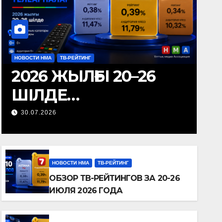
НОВОСТИ НМА
ТВ-РЕЙТИНГ
2026 ЖЫЛҒЫ 20–26
ШІЛДЕ
АРАЛЫҒЫНДАҒЫ
30.07.2026
ТЕЛЕАРНАЛАР
РЕЙТИНГІНЕ ШОЛУ
НОВОСТИ НМА
ТВ-РЕЙТИНГ
ОБЗОР ТВ-РЕЙТИНГОВ ЗА 20-26
ИЮЛЯ 2026 ГОДА