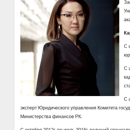
За
Ун
ак
Ка
С 
юр
С 
ка
ст
С 
эксперт Юридического управления Комитета госу
Министерства финансов РК.
С октября 2012г. по июль 2016г. ведущий специа