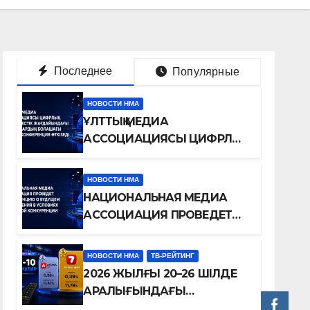
Последнее
Популярные
НОВОСТИ НМА
ҰЛТТЫҚ МЕДИА
АССОЦИАЦИЯСЫ ЦИФРЛЫҚ
БӘСЕКЕЛЕСТІК
ЖАҒДАЙЫНДАҒЫ
НОВОСТИ НМА
ТЕЛЕДИДАРДЫҢ
НАЦИОНАЛЬНАЯ МЕДИА
БОЛАШАҒЫ ТУРАЛЫ
АССОЦИАЦИЯ ПРОВЕДЕТ
КОНФЕРЕНЦИЯ ӨТКІЗЕДІ
КОНФЕРЕНЦИЮ О
БУДУЩЕМ ТЕЛЕВИДЕНИЯ В
НОВОСТИ НМА
ТВ-РЕЙТИНГ
УСЛОВИЯХ ЦИФРОВОЙ
2026 ЖЫЛҒЫ 20–26 ШІЛДЕ
КОНКУРЕНЦИИ
АРАЛЫҒЫНДАҒЫ
ТЕЛЕАРНАЛАР РЕЙТИНГІНЕ