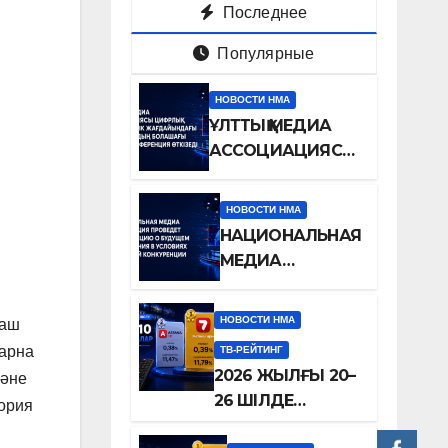
Последнее
Популярные
НОВОСТИ НМА
ҰЛТТЫҚ МЕДИА
АССОЦИАЦИЯСЫ
ЦИФРЛЫҚ
БӘСЕКЕЛЕСТІК
НОВОСТИ НМА
ЖАҒДАЙЫНДАҒЫ
НАЦИОНАЛЬНАЯ
ТЕЛЕДИДАРДЫҢ
МЕДИА
БОЛАШАҒЫ
АССОЦИАЦИЯ
ТУРАЛЫ
ПРОВЕДЕТ
НОВОСТИ НМА
КОНФЕРЕНЦИЯ
ғаш
КОНФЕРЕНЦИЮ
ӨТКІЗЕДІ
 арна
ТВ-РЕЙТИНГ
О БУДУЩЕМ
2026 ЖЫЛҒЫ 20–
және
ТЕЛЕВИДЕНИЯ В
26 ШІЛДЕ
тория
УСЛОВИЯХ
АРАЛЫҒЫНДАҒЫ
ЦИФРОВОЙ