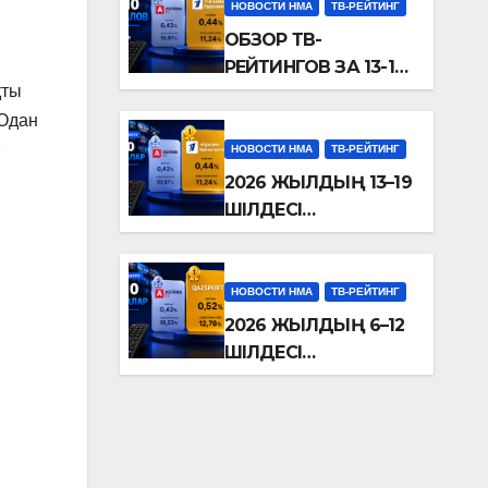
НОВОСТИ НМА
ТВ-РЕЙТИНГ
ОБЗОР ТВ-
РЕЙТИНГОВ ЗА 13-19
қты
ИЮЛЯ 2026 ГОДА
 Одан
n
НОВОСТИ НМА
ТВ-РЕЙТИНГ
2026 ЖЫЛДЫҢ 13–19
ШІЛДЕСІ
АРАЛЫҒЫНДАҒЫ
ТЕЛЕДИДАР
РЕЙТИНГТЕРІНЕ
НОВОСТИ НМА
ТВ-РЕЙТИНГ
ШОЛУ
2026 ЖЫЛДЫҢ 6–12
ШІЛДЕСІ
АРАЛЫҒЫНДАҒЫ
ТЕЛЕДИДАР
РЕЙТИНГТЕРІНЕ
ШОЛУ