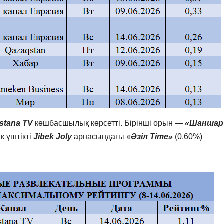
stana TV
көшбасшылық көрсетті. Бірінші орын —
«Шаншар
ік үштікті
Jibek Joly
арнасындағы «
Әзіл Time»
(0,60%)