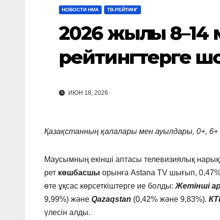
НОВОСТИ НМА
ТВ-РЕЙТИНГ
2026 жылғы 8–14 
рейтингтерге ш
ИЮН 18, 2026
Қазақстанның қалалары мен ауылдары, 0+, 6
Маусымның екінші аптасы телевизиялық нарықта
рет
көшбасшы
орынға Astana TV шығып, 0,47% 
өте ұқсас көрсеткіштерге ие болды:
Жетінші а
9,99%) және
Qazaqstan
(0,42% және 9,83%).
КТ
үлесін алды.