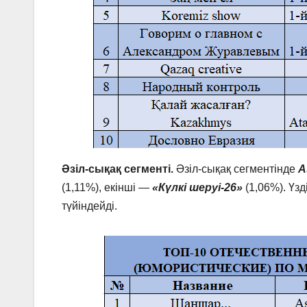
Әзіл-сықақ сегменті.
Әзіл-сықақ сегментінде
A
(1,11%), екінші —
«Күлкі шеруі-26»
(1,06%). Үзд
түйіндейді.