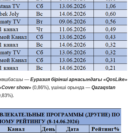
а көшбасшы —
Еуразия бірінші арнасындағы «QosLike»
«Cover show»
(0,86%), үшінші орында —
Qazaqstan
0,83%).