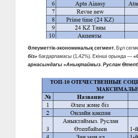
Әлеуметтік-экономикалық сегмент.
Бұл сегм
біз»
бағдарламасы (1,42%). Екінші орында —
«
арнасындағы «Анықтаймыз. Руслан Өтеп