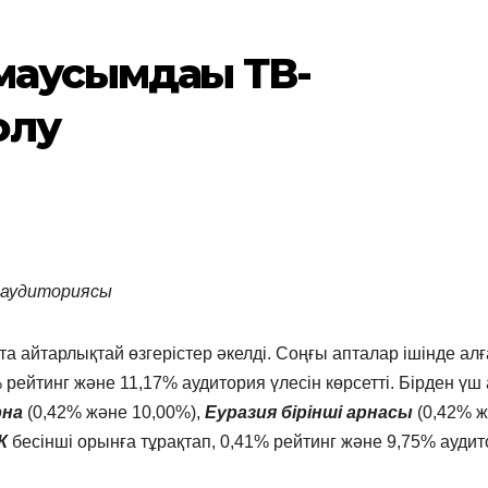
маусымдағы ТВ-
олу
+ аудиториясы
 айтарлықтай өзгерістер әкелді. Соңғы апталар ішінде ал
рейтинг және 11,17% аудитория үлесін көрсетті. Бірден үш
рна
(0,42% және 10,00%),
Еуразия бірінші арнасы
(0,42% 
К
бесінші орынға тұрақтап, 0,41% рейтинг және 9,75% ауди