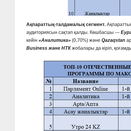
Ақпараттық-талдамалық сегмент.
Ақпараттық
аудиториясын сақтап қалды. Көшбасшы —
Еур
кейін
«Аналитика»
(0,70%) және
Qazaqstan
ар
Business және НТК
жобалары да кіріп, қоғам