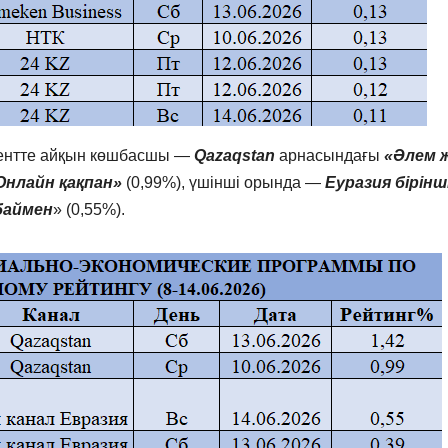
ентте айқын көшбасшы —
Qazaqstan
арнасындағы
«Әлем 
Онлайн қақпан»
(0,99%), үшінші орында —
Еуразия бірінш
баймен
» (0,55%).