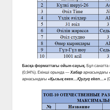
Басқа форматтағы ойын-сауық.
Бұл санатт
(0,94%). Екінші орында —
Хабар
арнасындағы
арнасындағы
«Қызық екен…/Qyzyq eken…»
(