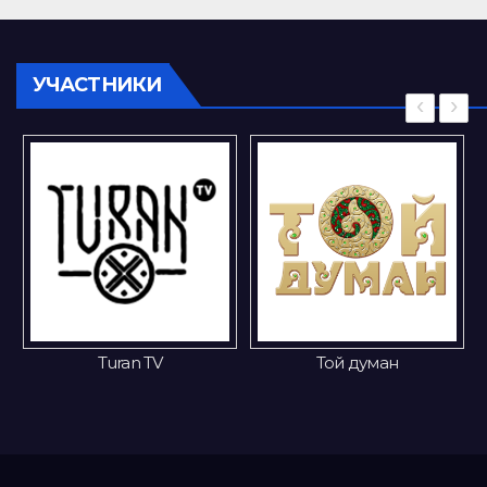
УЧАСТНИКИ
‹
›
Turan TV
Той думан