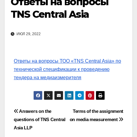
Ответы на вопросы
TNS Central Asia
ИЮЛ 29, 2022
Ответы на вопросы ТОО «TNS Central Asia» по
технической спецификации к проведению
тендера на медиаизмерителя
Навигация
Answers on the
Terms of the assignment
questions of TNS Central
on media measurement
по
Asia LLP