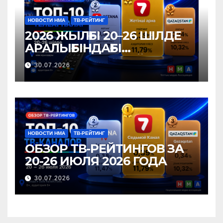
НОВОСТИ НМА
ТВ-РЕЙТИНГ
2026 ЖЫЛҒЫ 20–26 ШІЛДЕ
АРАЛЫҒЫНДАҒЫ
ТЕЛЕАРНАЛАР РЕЙТИНГІНЕ
30.07.2026
ШОЛУ
НОВОСТИ НМА
ТВ-РЕЙТИНГ
ОБЗОР ТВ-РЕЙТИНГОВ ЗА
20-26 ИЮЛЯ 2026 ГОДА
30.07.2026