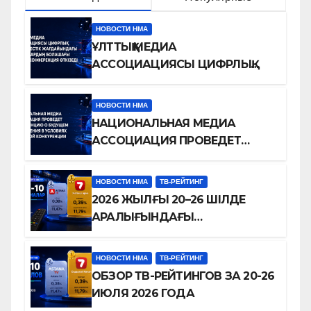
НОВОСТИ НМА
ҰЛТТЫҚ МЕДИА
АССОЦИАЦИЯСЫ ЦИФРЛЫҚ
БӘСЕКЕЛЕСТІК
ЖАҒДАЙЫНДАҒЫ
НОВОСТИ НМА
ТЕЛЕДИДАРДЫҢ БОЛАШАҒЫ
НАЦИОНАЛЬНАЯ МЕДИА
ТУРАЛЫ КОНФЕРЕНЦИЯ
АССОЦИАЦИЯ ПРОВЕДЕТ
ӨТКІЗЕДІ
КОНФЕРЕНЦИЮ О БУДУЩЕМ
ТЕЛЕВИДЕНИЯ В УСЛОВИЯХ
НОВОСТИ НМА
ТВ-РЕЙТИНГ
ЦИФРОВОЙ КОНКУРЕНЦИИ
2026 ЖЫЛҒЫ 20–26 ШІЛДЕ
АРАЛЫҒЫНДАҒЫ
ТЕЛЕАРНАЛАР РЕЙТИНГІНЕ
ШОЛУ
НОВОСТИ НМА
ТВ-РЕЙТИНГ
ОБЗОР ТВ-РЕЙТИНГОВ ЗА 20-26
ИЮЛЯ 2026 ГОДА