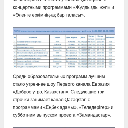
концертными программами «Жұлдызды жұп» и
«Өленге әркімнің-ақ бар таласы».
Среди образовательных программ лучшим
стало утреннее шоу Первого канала Евразия
«Доброе утро, Казахстан». Следующие три
строчки занимает канал Qazaqstan с
программами «Еңбек адамы», «Теледәрігер» и
субботним выпуском проекта «Замандастар».