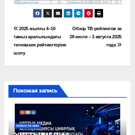
Навигация
2025 жылғы 4–10
Обзор ТВ-рейтингов за
тамыз аралығындағы
28 июля – 3 августа 2025
по
телевизия рейтингтеріне
года
записям
шолу
Похожая запись
НОВОСТИ НМА