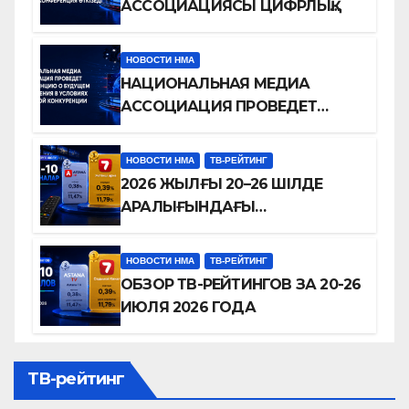
АССОЦИАЦИЯСЫ ЦИФРЛЫҚ
БӘСЕКЕЛЕСТІК
ЖАҒДАЙЫНДАҒЫ
НОВОСТИ НМА
ТЕЛЕДИДАРДЫҢ БОЛАШАҒЫ
НАЦИОНАЛЬНАЯ МЕДИА
ТУРАЛЫ КОНФЕРЕНЦИЯ
АССОЦИАЦИЯ ПРОВЕДЕТ
ӨТКІЗЕДІ
КОНФЕРЕНЦИЮ О БУДУЩЕМ
ТЕЛЕВИДЕНИЯ В УСЛОВИЯХ
НОВОСТИ НМА
ТВ-РЕЙТИНГ
ЦИФРОВОЙ КОНКУРЕНЦИИ
2026 ЖЫЛҒЫ 20–26 ШІЛДЕ
АРАЛЫҒЫНДАҒЫ
ТЕЛЕАРНАЛАР РЕЙТИНГІНЕ
ШОЛУ
НОВОСТИ НМА
ТВ-РЕЙТИНГ
ОБЗОР ТВ-РЕЙТИНГОВ ЗА 20-26
ИЮЛЯ 2026 ГОДА
ТВ-рейтинг