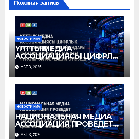
Похожая запись
НОВОСТИ НМА
ҰЛТТЫҚ МЕДИА
АССОЦИАЦИЯСЫ ЦИФРЛЫҚ
БӘСЕКЕЛЕСТІК
АВГ 3, 2026
ЖАҒДАЙЫНДАҒЫ
ТЕЛЕДИДАРДЫҢ
БОЛАШАҒЫ ТУРАЛЫ
КОНФЕРЕНЦИЯ ӨТКІЗЕДІ
НОВОСТИ НМА
НАЦИОНАЛЬНАЯ МЕДИА
АССОЦИАЦИЯ ПРОВЕДЕТ
КОНФЕРЕНЦИЮ О
АВГ 3, 2026