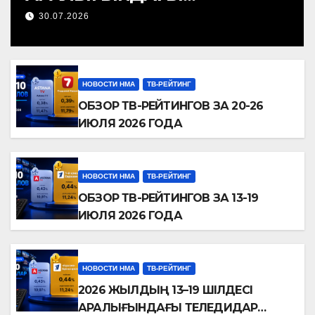
ТЕЛЕАРНАЛАР РЕЙТИНГІНЕ
30.07.2026
ШОЛУ
НОВОСТИ НМА
ТВ-РЕЙТИНГ
ОБЗОР ТВ-РЕЙТИНГОВ ЗА 20-26
ИЮЛЯ 2026 ГОДА
НОВОСТИ НМА
ТВ-РЕЙТИНГ
ОБЗОР ТВ-РЕЙТИНГОВ ЗА 13-19
ИЮЛЯ 2026 ГОДА
НОВОСТИ НМА
ТВ-РЕЙТИНГ
2026 ЖЫЛДЫҢ 13–19 ШІЛДЕСІ
АРАЛЫҒЫНДАҒЫ ТЕЛЕДИДАР