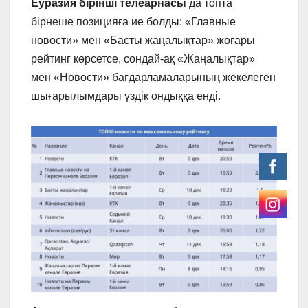
Еуразия бірінші телеарнасы
да топта
бірнеше позицияға ие болды: «Главные
новости» мен «Басты жаңалықтар» жоғары
рейтинг көрсетсе, сондай-ақ «Жаңалықтар»
мен «Новости» бағдарламаларының жекелеген
шығарылымдары үздік ондыққа енді.