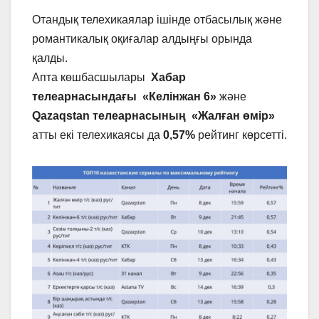
Отандық телехикаялар ішінде отбасылық және
романтикалық оқиғалар алдыңғы орында
қалды.
Апта көшбасшылары
Хабар
телеарнасы
ндағы
«Келінжан 6»
және
Qazaqstan телеарнасы
ның
«Жалған өмір»
атты екі телехикаясы да
0,57%
рейтинг көрсетті.