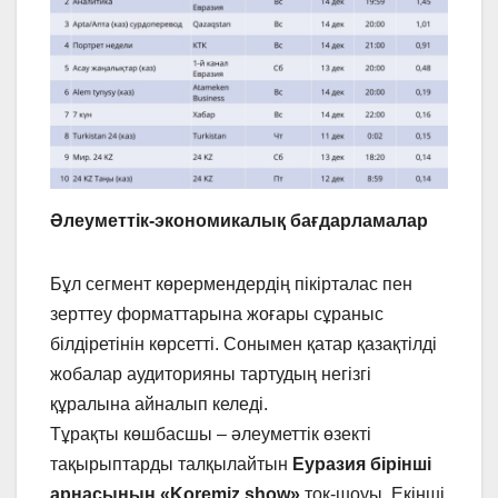
Әлеуметтік-экономикалық бағдарламалар
Бұл сегмент көрермендердің пікірталас пен
зерттеу форматтарына жоғары сұраныс
білдіретінін көрсетті. Сонымен қатар қазақтілді
жобалар аудиторияны тартудың негізгі
құралына айналып келеді.
Тұрақты көшбасшы – әлеуметтік өзекті
тақырыптарды талқылайтын
Еуразия бірінші
арнасының «Koremiz show»
ток-шоуы. Екінші