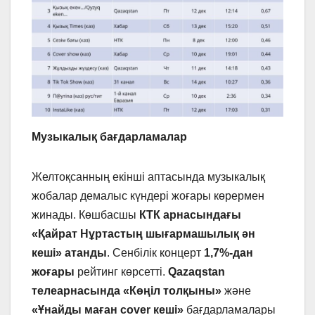
Музыкалық бағдарламалар
Желтоқсанның екінші аптасында музыкалық
жобалар демалыс күндері жоғары көрермен
жинады. Көшбасшы
КТК арнасы
ндағы
«Қайрат Нұртастың шығармашылық ән
кеші»
атанды
. Сенбілік концерт
1,7%-дан
жоғары
рейтинг көрсетті.
Qazaqstan
телеарнасында
«Көңіл толқыны»
және
«Ұнайды маған cover кеші»
бағдарламалары