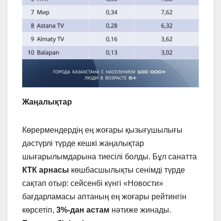
Жаңалықтар
Көрермендердің ең жоғары қызығушылығы
дәстүрлі түрде кешкі жаңалықтар
шығарылымдарына тиесілі болды. Бұл санатта
КТК арнасы
көшбасшылықты сенімді түрде
сақтап отыр: сейсенбі күнгі «Новости»
бағдарламасы аптаның ең жоғары рейтингін
көрсетіп,
3%-дан астам
нәтиже жинады.