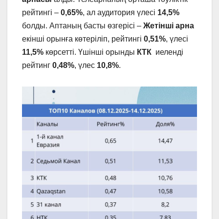
рейтингі –
0,65%
, ал аудитория үлесі
14,5%
болды. Аптаның басты өзгерісі –
Жетінші арна
екінші орынға көтеріліп, рейтингі
0,51%
, үлесі
11,5%
көрсетті. Үшінші орынды
КТК
иеленді
рейтинг
0,48%
, үлес
10,8%
.