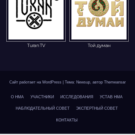
an TV
Той думан
Gakku
Сайт работает на WordPress
|
Тема: Newsup, автор
Themeansar
О НМА
УЧАСТНИКИ
ИССЛЕДОВАНИЯ
УСТАВ НМА
НАБЛЮДАТЕЛЬНЫЙ СОВЕТ
ЭКСПЕРТНЫЙ СОВЕТ
КОНТАКТЫ