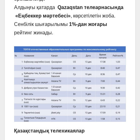
Алдыңғы қатарда
Qazaqstan телеарнасында
«Еңбеккер мәртебесі»
, көрсетілетін жоба.
Сенбілік шығарылымы
1%-дан жоғары
рейтинг жинады.
Қазақстандық
телехикаялар