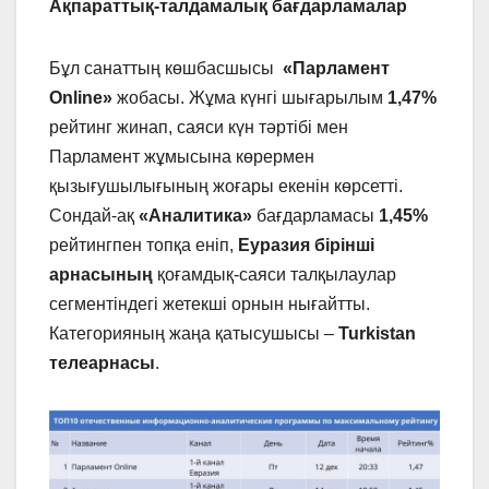
Ақпараттық-талдамалық бағдарламалар
Бұл санаттың көшбасшысы
«Парламент
Online»
жобасы. Жұма күнгі шығарылым
1,47%
рейтинг жинап, саяси күн тәртібі мен
Парламент жұмысына көрермен
қызығушылығының жоғары екенін көрсетті.
Сондай-ақ
«Аналитика»
бағдарламасы
1,45%
рейтингпен топқа еніп,
Еуразия бірінші
арнасының
қоғамдық-саяси талқылаулар
сегментіндегі жетекші орнын нығайтты.
Категорияның жаңа қатысушысы –
Turkistan
телеарнасы
.