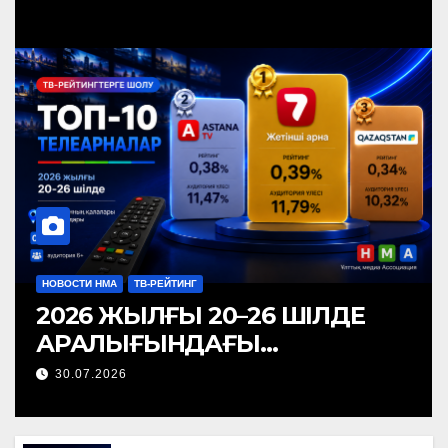
НОВОСТИ НМА
ТВ-РЕЙТИНГ
2026 ЖЫЛҒЫ 20–26 ШІЛДЕ
АРАЛЫҒЫНДАҒЫ
ТЕЛЕАРНАЛАР РЕЙТИНГІНЕ
30.07.2026
ШОЛУ