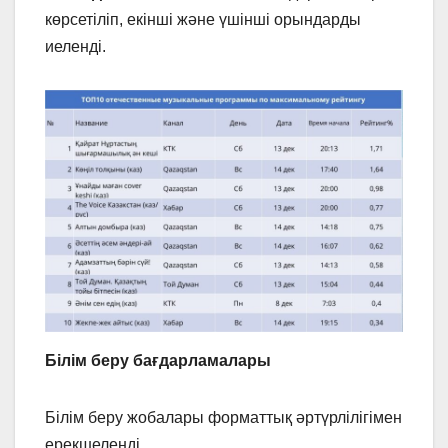
көрсетіліп, екінші және үшінші орындарды
иеленді.
Білім беру бағдарламалары
Білім беру жобалары форматтық әртүрлілігімен
ерекшеленді.