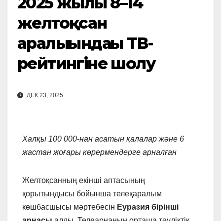
2025 жылғы 8–14
желтоқсан
аралығындағы ТВ-
рейтингіне шолу
ДЕК 23, 2025
Халқы 100 000-нан асатын қалалар
және
6
жастан жоғары көрермендер
ге арналған
Желтоқсанның екінші аптасының
қорытындысы бойынша телеқаралым
көшбасшысы мәртебесін
Еуразия бірінші
арнасы
алды. Телеарнаның орташа тәуліктік