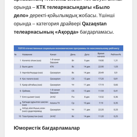
орында –
КТК телеарнасындағы «Было
дело»
деректі-қойылымдық жобасы. Үшінші
орында – категория драйвері
Qazaqstan
телеарнасының
«Ақорда»
бағдарламасы.
Юмористік бағдарламалар