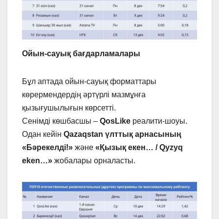
Ойын-сауық бағдарламалары
Бұл аптада ойын-сауық форматтары
көрермендердің әртүрлі мазмұнға
қызығушылығын көрсетті.
Сенімді көшбасшы –
QosLike
реалити-шоуы.
Одан кейін
Qazaqstan
үлттық
арнасының
«Бәрекелді!»
және
«Қызық екен… / Qyzyq
eken…»
жобалары орналасты.