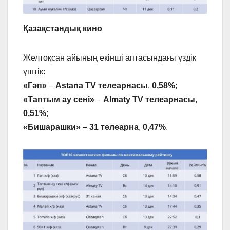
Қазақстандық кино
Желтоқсан айының екінші аптасындағы үздік
үштік:
«Гәп»
–
Astana TV телеарнасы
,
0,58%
;
«Таптым ау сені»
–
Almaty TV телеарнасы
,
0,51%
;
«Бишарашки»
–
31 телеарна
,
0,47%
.