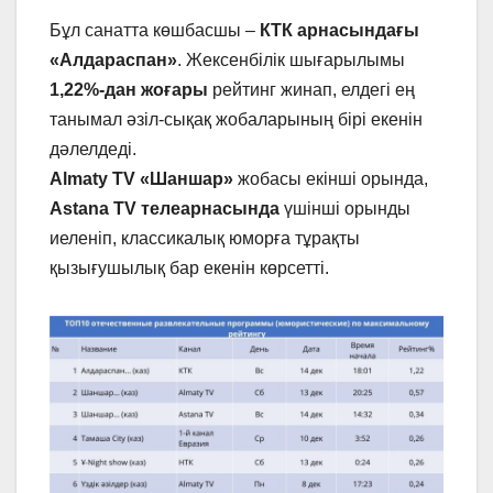
Бұл санатта көшбасшы –
КТК арнасы
ндағы
«Алдараспан»
. Жексенбілік шығарылымы
1,22%-дан жоғары
рейтинг жинап, елдегі ең
танымал әзіл-сықақ жобаларының бірі екенін
дәлелдеді.
Almaty TV «Шаншар»
жобасы екінші орында,
Astana TV телеарнасында
үшінші орынды
иеленіп, классикалық юморға тұрақты
қызығушылық бар екенін көрсетті.