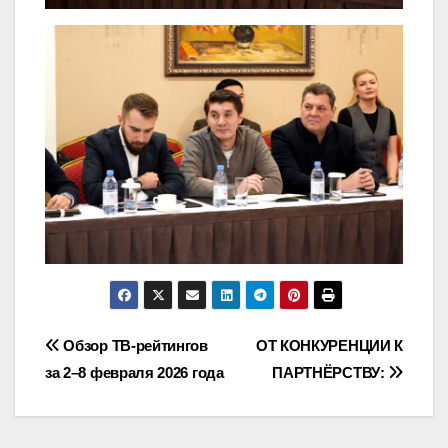
Навигация
Обзор ТВ-рейтингов
ОТ КОНКУРЕНЦИИ К
за 2–8 февраля 2026 года
ПАРТНЁРСТВУ:
по
записям