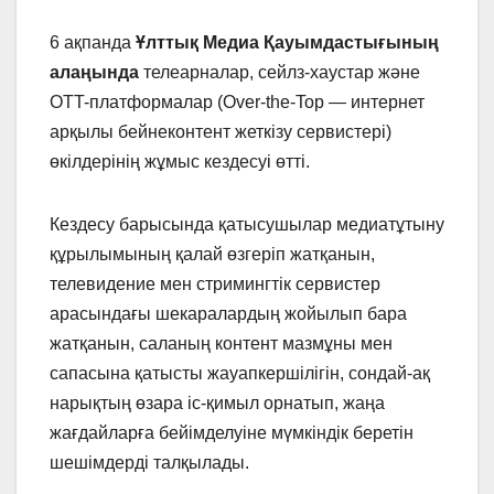
6 ақпанда
Ұлттық Медиа Қауымдастығының
алаңында
телеарналар, сейлз-хаустар және
OTT-платформалар (Over-the-Top — интернет
арқылы бейнеконтент жеткізу сервистері)
өкілдерінің жұмыс кездесуі өтті.
Кездесу барысында қатысушылар медиатұтыну
құрылымының қалай өзгеріп жатқанын,
телевидение мен стримингтік сервистер
арасындағы шекаралардың жойылып бара
жатқанын, саланың контент мазмұны мен
сапасына қатысты жауапкершілігін, сондай-ақ
нарықтың өзара іс-қимыл орнатып, жаңа
жағдайларға бейімделуіне мүмкіндік беретін
шешімдерді талқылады.