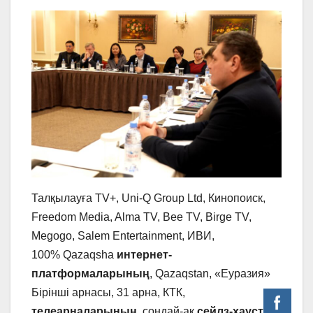
Талқылауға TV+, Uni-Q Group Ltd, Кинопоиск,
Freedom Media, Alma TV, Bee TV, Birge TV,
Megogo, Salem Entertainment, ИВИ,
100% Qazaqsha
интернет-
платформаларының
, Qazaqstan, «Еуразия»
Бірінші арнасы, 31 арна, КТК,
телеарналарының
, сондай-ақ
сейлз-хаустар