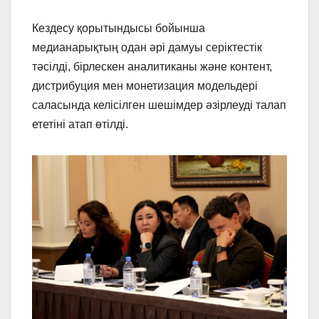
Кездесу қорытындысы бойынша
медианарықтың одан әрі дамуы серіктестік
тәсілді, бірлескен аналитиканы және контент,
дистрибуция мен монетизация модельдері
саласында келісілген шешімдер әзірлеуді талап
ететіні атап өтілді.