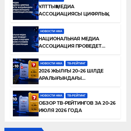
ҰЛТТЫҚ МЕДИА
АССОЦИАЦИЯСЫ ЦИФРЛЫҚ
БӘСЕКЕЛЕСТІК
ЖАҒДАЙЫНДАҒЫ
НОВОСТИ НМА
ТЕЛЕДИДАРДЫҢ БОЛАШАҒЫ
НАЦИОНАЛЬНАЯ МЕДИА
ТУРАЛЫ КОНФЕРЕНЦИЯ
АССОЦИАЦИЯ ПРОВЕДЕТ
ӨТКІЗЕДІ
КОНФЕРЕНЦИЮ О БУДУЩЕМ
ТЕЛЕВИДЕНИЯ В УСЛОВИЯХ
НОВОСТИ НМА
ТВ-РЕЙТИНГ
ЦИФРОВОЙ КОНКУРЕНЦИИ
2026 ЖЫЛҒЫ 20–26 ШІЛДЕ
АРАЛЫҒЫНДАҒЫ
ТЕЛЕАРНАЛАР РЕЙТИНГІНЕ
ШОЛУ
НОВОСТИ НМА
ТВ-РЕЙТИНГ
ОБЗОР ТВ-РЕЙТИНГОВ ЗА 20-26
ИЮЛЯ 2026 ГОДА