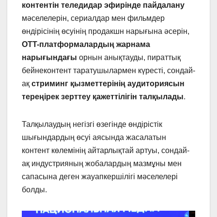
контентін теледидар эфирінде пайдалану
мәселелерін, сериалдар мен фильмдер
өндірісінің өсуінің продакшн нарығына әсерін,
OTT-платформалардың жарнама
нарығындағы
орнын анықтауды, пираттық
бейнеконтент таратушылармен күресті, сондай-
ақ
стриминг қызметтерінің аудиториясын
тереңірек зерттеу қажеттілігін талқылады
.
Талқылаудың негізгі өзегінде өндірістік
шығындардың өсуі аясында жасалатын
контент көлемінің айтарлықтай артуы, сондай-
ақ индустрияның жобалардың мазмұны мен
сапасына деген жауапкершілігі мәселелері
болды.