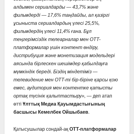
алдымен сериалдарды — 43,7% және
фильмдерді — 17,6% таңдайды, ал қазіргі
ұсыныста сериалдардың үлесі 25,5%,
фильмдердің үлесі 11,4% ғана. Бұл
теңгерімсіздік телеарналар мен OTT-
платформалар үшін контент өндіру,
дистрибуция және монетизация модельдері
аясында бірлескен шешімдер қабылдауға
мүмкіндік береді. Біздің міндетіміз —
телевидение мен OTT-ті бір-біріне қарсы қою
емес, аудитория мен контентке қатысты
ортақ түсінік қалыптастыру»,
— деп атап
өтті
Ұлттық Медиа Қауымдастығының
басшысы Кемелбек Ойшыбаев
.
Қатысушылар сондай-ақ
OTT-платформалар