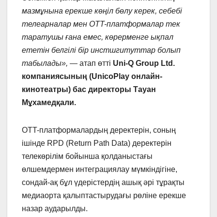
мазмұнына ерекше көңіл бөлу керек, себебі
телеарналар мен OTT-платформалар тек
таратушы ғана емес, көрерменге ықпал
ететін белгілі бір инстшгитуттар болып
табылады»,
— атап өтті
Uni-Q Group Ltd.
компаниясының (UnicoPlay онлайн-
кинотеатры) бас директоры Тауан
Мұхамедқали.
OTT-платформалардың деректерін, соның
ішінде RPD (Return Path Data) деректерін
телекөрілім бойынша қолданыстағы
өлшемдермен интеграциялау мүмкіндігіне,
сондай-ақ бұл үдерістердің ашық әрі тұрақты
медиаорта қалыптастырудағы рөліне ерекше
назар аударылды.