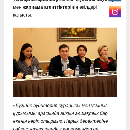
мен
жарнама агенттіктерінің
өкілдері
қатысты.
«Бүгінде аудитория сұранысы мен ұсыныс
құрылымы арасында айқын алшақтық бар
екенін көріп отырмыз. Нарық деректеріне
сәйкес, қазақстандық көрермендер ең