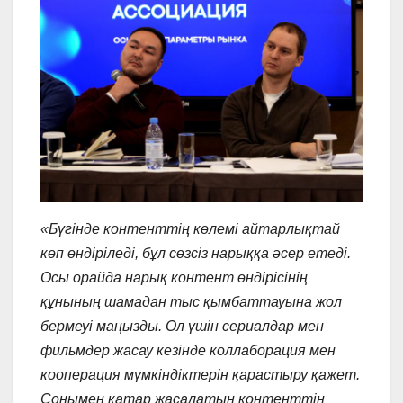
«Бүгінде контенттің көлемі айтарлықтай
көп өндіріледі, бұл сөзсіз нарыққа әсер етеді.
Осы орайда нарық контент өндірісінің
құнының шамадан тыс қымбаттауына жол
бермеуі маңызды. Ол үшін сериалдар мен
фильмдер жасау кезінде коллаборация мен
кооперация мүмкіндіктерін қарастыру қажет.
Сонымен қатар жасалатын контенттің