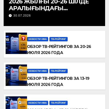
2026 ЖЫЛҒЫ 20–26 ШІЛДЕ
АРАЛЫҒЫНДАҒЫ
ТЕЛЕАРНАЛАР РЕЙТИНГІНЕ
30.07.2026
ШОЛУ
НОВОСТИ НМА
ТВ-РЕЙТИНГ
ОБЗОР ТВ-РЕЙТИНГОВ ЗА 20-26
ИЮЛЯ 2026 ГОДА
НОВОСТИ НМА
ТВ-РЕЙТИНГ
ОБЗОР ТВ-РЕЙТИНГОВ ЗА 13-19
ИЮЛЯ 2026 ГОДА
НОВОСТИ НМА
ТВ-РЕЙТИНГ