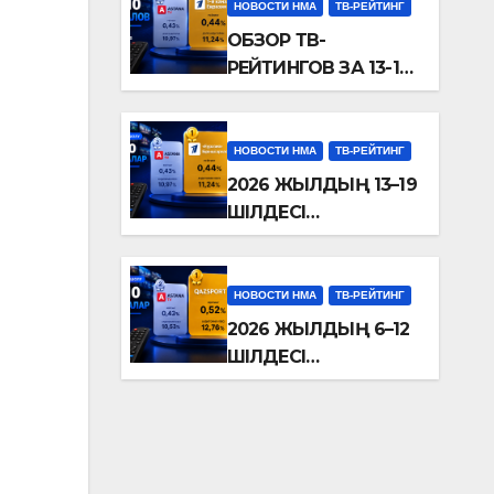
НОВОСТИ НМА
ТВ-РЕЙТИНГ
ОБЗОР ТВ-
РЕЙТИНГОВ ЗА 13-19
ИЮЛЯ 2026 ГОДА
НОВОСТИ НМА
ТВ-РЕЙТИНГ
2026 ЖЫЛДЫҢ 13–19
ШІЛДЕСІ
АРАЛЫҒЫНДАҒЫ
ТЕЛЕДИДАР
РЕЙТИНГТЕРІНЕ
НОВОСТИ НМА
ТВ-РЕЙТИНГ
ШОЛУ
2026 ЖЫЛДЫҢ 6–12
ШІЛДЕСІ
АРАЛЫҒЫНДАҒЫ
ТЕЛЕДИДАР
РЕЙТИНГТЕРІНЕ
ШОЛУ