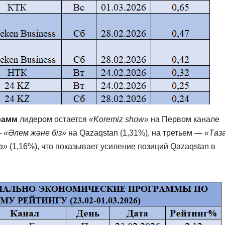
рамм
лидером остается
«Koremiz show»
на Первом канале
—
«Әлем және біз»
на Qazaqstan (1,31%), на третьем —
«Таз
а»
(1,16%), что показывает усиление позиций Qazaqstan в