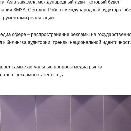
Asia заказала международный аудит, который будет
пания 3М3А. Сегодня Роберт международный аудитор люб
струментами реализации.
иа сфере – распространение рекламы на государственн
д к билингва аудитории, тренды национальной идентичност
решает самые актуальные вопросы медиа рынка
налов, рекламных агентств, а