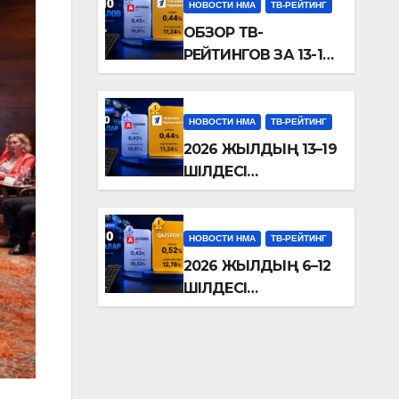
НОВОСТИ НМА
ТВ-РЕЙТИНГ
ОБЗОР ТВ-
РЕЙТИНГОВ ЗА 13-19
ИЮЛЯ 2026 ГОДА
НОВОСТИ НМА
ТВ-РЕЙТИНГ
2026 ЖЫЛДЫҢ 13–19
ШІЛДЕСІ
АРАЛЫҒЫНДАҒЫ
ТЕЛЕДИДАР
РЕЙТИНГТЕРІНЕ
НОВОСТИ НМА
ТВ-РЕЙТИНГ
ШОЛУ
2026 ЖЫЛДЫҢ 6–12
ШІЛДЕСІ
АРАЛЫҒЫНДАҒЫ
ТЕЛЕДИДАР
РЕЙТИНГТЕРІНЕ
ШОЛУ