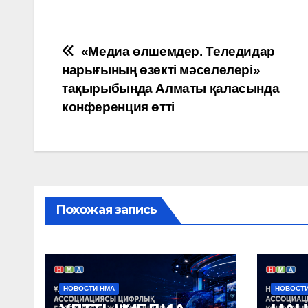
Навигация
«Медиа өлшемдер. Теледидар
нарығының өзекті мәселелері»
по
тақырыбында Алматы қаласында
записям
конференция өтті
Похожая запись
НОВОСТИ НМА
НОВОСТИ