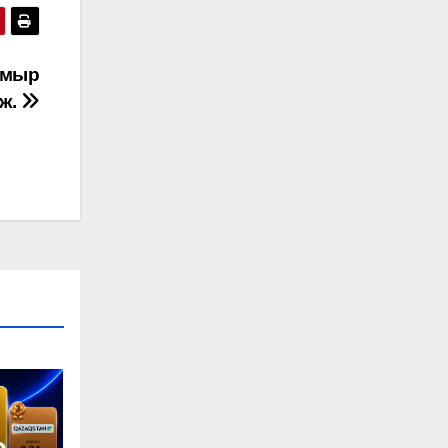
амыр
ж.