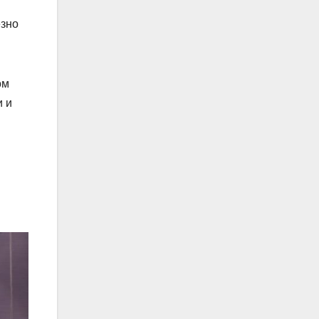
езно
ом
и и