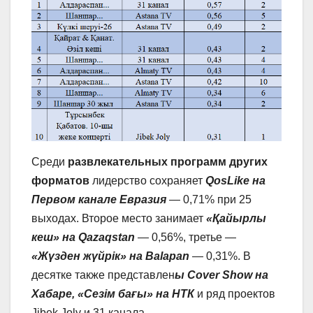
Среди
развлекательных программ других
форматов
лидерство сохраняет
QosLike на
Первом канале Евразия
— 0,71% при 25
выходах. Второе место занимает
«Қайырлы
кеш» на Qazaqstan
— 0,56%, третье —
«Жүзден жүйрік» на Balapan
— 0,31%. В
десятке также представлен
ы Cover Show на
Хабаре, «Сезім бағы» на НТК
и ряд проектов
Jibek Joly и 31 канала.