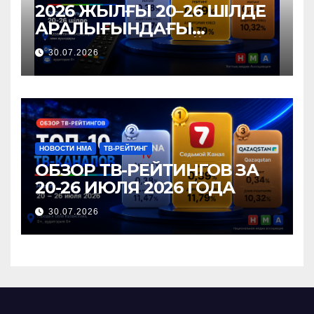
2026 ЖЫЛҒЫ 20–26 ШІЛДЕ
АРАЛЫҒЫНДАҒЫ
ТЕЛЕАРНАЛАР РЕЙТИНГІНЕ
30.07.2026
ШОЛУ
НОВОСТИ НМА
ТВ-РЕЙТИНГ
ОБЗОР ТВ-РЕЙТИНГОВ ЗА
20-26 ИЮЛЯ 2026 ГОДА
30.07.2026