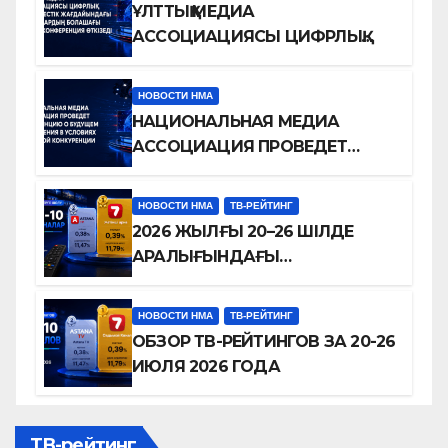
ҰЛТТЫҚ МЕДИА
АССОЦИАЦИЯСЫ ЦИФРЛЫҚ
БӘСЕКЕЛЕСТІК
ЖАҒДАЙЫНДАҒЫ
НОВОСТИ НМА
ТЕЛЕДИДАРДЫҢ БОЛАШАҒЫ
НАЦИОНАЛЬНАЯ МЕДИА
ТУРАЛЫ КОНФЕРЕНЦИЯ
АССОЦИАЦИЯ ПРОВЕДЕТ
ӨТКІЗЕДІ
КОНФЕРЕНЦИЮ О БУДУЩЕМ
ТЕЛЕВИДЕНИЯ В УСЛОВИЯХ
НОВОСТИ НМА
ТВ-РЕЙТИНГ
ЦИФРОВОЙ КОНКУРЕНЦИИ
2026 ЖЫЛҒЫ 20–26 ШІЛДЕ
АРАЛЫҒЫНДАҒЫ
ТЕЛЕАРНАЛАР РЕЙТИНГІНЕ
ШОЛУ
НОВОСТИ НМА
ТВ-РЕЙТИНГ
ОБЗОР ТВ-РЕЙТИНГОВ ЗА 20-26
ИЮЛЯ 2026 ГОДА
ТВ-рейтинг