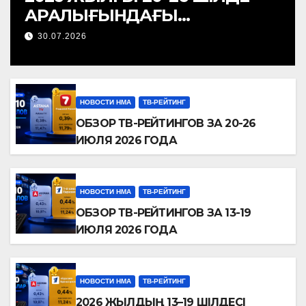
АРАЛЫҒЫНДАҒЫ
ТЕЛЕАРНАЛАР РЕЙТИНГІНЕ
30.07.2026
ШОЛУ
НОВОСТИ НМА
ТВ-РЕЙТИНГ
ОБЗОР ТВ-РЕЙТИНГОВ ЗА 20-26
ИЮЛЯ 2026 ГОДА
НОВОСТИ НМА
ТВ-РЕЙТИНГ
ОБЗОР ТВ-РЕЙТИНГОВ ЗА 13-19
ИЮЛЯ 2026 ГОДА
НОВОСТИ НМА
ТВ-РЕЙТИНГ
2026 ЖЫЛДЫҢ 13–19 ШІЛДЕСІ