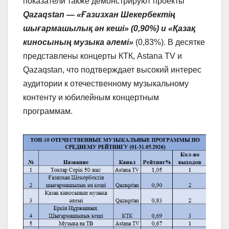
показатели также демонстрируют проекты
Qazaqstan — «Ғазизхан Шекербектің
шығармашылық ән кеші» (0,90%) и «Қазақ
киносының музыка әлемі»
(0,83%). В десятке
представлены концерты КТК, Astana TV и
Qazaqstan, что подтверждает высокий интерес
аудитории к отечественному музыкальному
контенту и юбилейным концертным
программам.