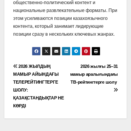
общественно-политический контент и
национальные развлекательные форматы. При
этом усиливаются позиции казахоязычного
контента, который занимает лидирующие
позиции сразу в нескольких ключевых жанрах.
Навигация
2026 ЖЫЛДЫҢ
2026 жылғы 25–31
МАМЫР АЙЫНДАҒЫ
мамыр аралығындағы
по
ТЕЛЕРЕЙТИНГТЕРГЕ
ТВ-рейтингтерге шолу
записям
ШОЛУ:
ҚАЗАҚСТАНДЫҚТАР НЕ
КӨРДІ