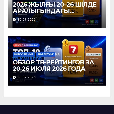
2026 ЖЫЛҒЫ 20–26 ШІЛДЕ
АРАЛЫҒЫНДАҒЫ
ТЕЛЕАРНАЛАР РЕЙТИНГІНЕ
30.07.2026
ШОЛУ
НОВОСТИ НМА
ТВ-РЕЙТИНГ
ОБЗОР ТВ-РЕЙТИНГОВ ЗА
20-26 ИЮЛЯ 2026 ГОДА
30.07.2026