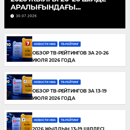
АРАЛЫҒЫНДАҒЫ
ТЕЛЕАРНАЛАР РЕЙТИНГІНЕ
30.07.2026
ШОЛУ
НОВОСТИ НМА
ТВ-РЕЙТИНГ
ОБЗОР ТВ-РЕЙТИНГОВ ЗА 20-26
ИЮЛЯ 2026 ГОДА
НОВОСТИ НМА
ТВ-РЕЙТИНГ
ОБЗОР ТВ-РЕЙТИНГОВ ЗА 13-19
ИЮЛЯ 2026 ГОДА
НОВОСТИ НМА
ТВ-РЕЙТИНГ
2026 ЖЫЛДЫҢ 13–19 ШІЛДЕСІ