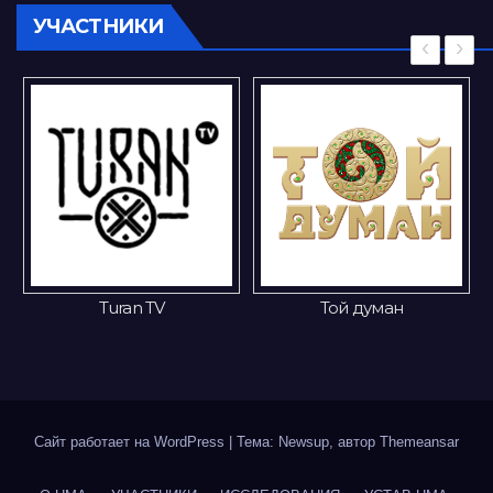
УЧАСТНИКИ
‹
›
Turan TV
Той думан
Сайт работает на WordPress
|
Тема: Newsup, автор
Themeansar