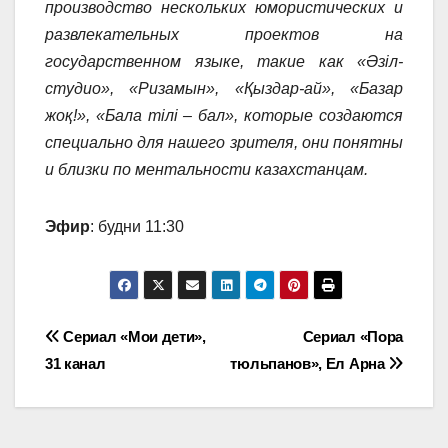
производство нескольких юмористических и
развлекательных проектов на
государственном языке, такие как «Әзiл-
студио», «Ризамын», «Қыздар-ай», «Базар
жоқ!», «Бала тілі – бал», которые создаются
специально для нашего зрителя, они понятны
и близки по ментальности казахстанцам.
Эфир
: будни 11:30
Навигация
Сериал «Мои дети»,
Сериал «Пора
31 канал
тюльпанов», Ел Арна
по
записям