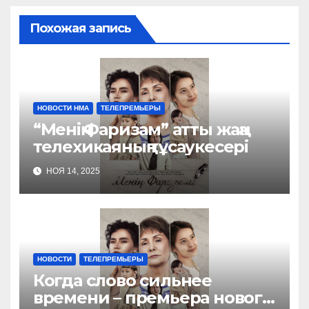
Похожая запись
НОВОСТИ НМА
ТЕЛЕПРЕМЬЕРЫ
“Менің Фаризам” атты жаңа
телехикаяның тұсаукесері
НОЯ 14, 2025
НОВОСТИ
ТЕЛЕПРЕМЬЕРЫ
Когда слово сильнее
времени – премьера нового