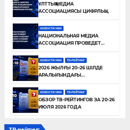
ҰЛТТЫҚ МЕДИА
АССОЦИАЦИЯСЫ ЦИФРЛЫҚ
БӘСЕКЕЛЕСТІК
ЖАҒДАЙЫНДАҒЫ
НОВОСТИ НМА
ТЕЛЕДИДАРДЫҢ БОЛАШАҒЫ
НАЦИОНАЛЬНАЯ МЕДИА
ТУРАЛЫ КОНФЕРЕНЦИЯ
АССОЦИАЦИЯ ПРОВЕДЕТ
ӨТКІЗЕДІ
КОНФЕРЕНЦИЮ О БУДУЩЕМ
ТЕЛЕВИДЕНИЯ В УСЛОВИЯХ
НОВОСТИ НМА
ТВ-РЕЙТИНГ
ЦИФРОВОЙ КОНКУРЕНЦИИ
2026 ЖЫЛҒЫ 20–26 ШІЛДЕ
АРАЛЫҒЫНДАҒЫ
ТЕЛЕАРНАЛАР РЕЙТИНГІНЕ
ШОЛУ
НОВОСТИ НМА
ТВ-РЕЙТИНГ
ОБЗОР ТВ-РЕЙТИНГОВ ЗА 20-26
ИЮЛЯ 2026 ГОДА
ТВ-рейтинг