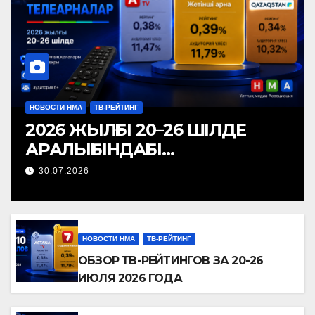
НОВОСТИ НМА
ТВ-РЕЙТИНГ
2026 ЖЫЛҒЫ 20–26 ШІЛДЕ
АРАЛЫҒЫНДАҒЫ
ТЕЛЕАРНАЛАР РЕЙТИНГІНЕ
30.07.2026
ШОЛУ
НОВОСТИ НМА
ТВ-РЕЙТИНГ
ОБЗОР ТВ-РЕЙТИНГОВ ЗА 20-26
ИЮЛЯ 2026 ГОДА