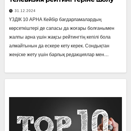
31.12.2024
ҮЗДІК 10 АРНА Кейбір бағдарламалардың
көрсеткіштері де сапасы да жоғары болғанымен
жалпы арна үшін жақсы рейтингтің кепілі бола
алмайтынын да ескере кету керек. Сондықтан
жеңіске жету үшін барлық редакциялар мен…