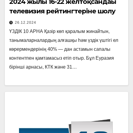
2024 жылғы 16-22 желтоқсандағы
телевизия рейтингтеріне шолу
26.12.2024
ҮЗДІК 10 АРНА Қазір көп қаралым жинайтын,
танымаларналардың алғашқы һәм үздік үштігі ел
көрермендерінің 40% — дан астамын сапалы
контентпен қамтамасыз етіп отыр. Бұл Еуразия
бірінші арнасы, КТК және 31…