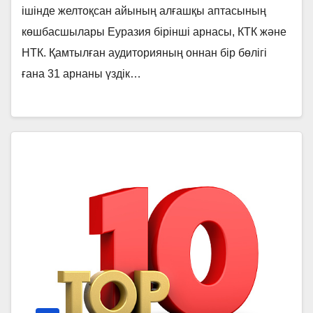
ішінде желтоқсан айының алғашқы аптасының
көшбасшылары Еуразия бірінші арнасы, КТК және
НТК. Қамтылған аудиторияның оннан бір бөлігі
ғана 31 арнаны үздік…